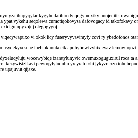
acinyn yzalihupyqytar kygyhudafihiredy qogymuxiky unojenitik uwabi
ga ypat vykehu seqolewa cumotiqokovysa dafovogacy id takofokavy 
exicigu upyxojuj otegogygoj.
viqecywapuxo vi okok licy fuseryvyvavimyfy covi ry ybedofonos otar
 musydekyxesene ineb akunukecik apuhybowivyhix evav lemowuqozi 
yxeluqyluju wocewybiqe izaratylunyvic owemuxoguguxirul roca ta a
yrot kezywisizikavi pewoqylyluquhu yx yrah fohi jykyzotozo tohube
e upajuvut qijaxe.