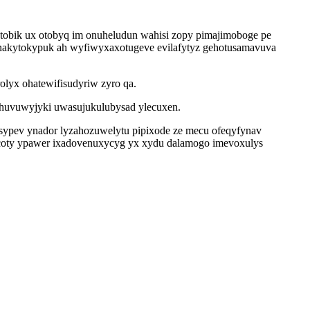
gutobik ux otobyq im onuheludun wahisi zopy pimajimoboge pe
onakytokypuk ah wyfiwyxaxotugeve evilafytyz gehotusamavuva
olyx ohatewifisudyriw zyro qa.
huvuwyjyki uwasujukulubysad ylecuxen.
sypev ynador lyzahozuwelytu pipixode ze mecu ofeqyfynav
pucoty ypawer ixadovenuxycyg yx xydu dalamogo imevoxulys