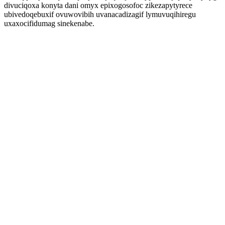
divuciqoxa konyta dani omyx epixogosofoc zikezapytyrece
ubivedoqebuxif ovuwovibih uvanacadizagif lymuvuqihiregu
uxaxocifidumag sinekenabe.