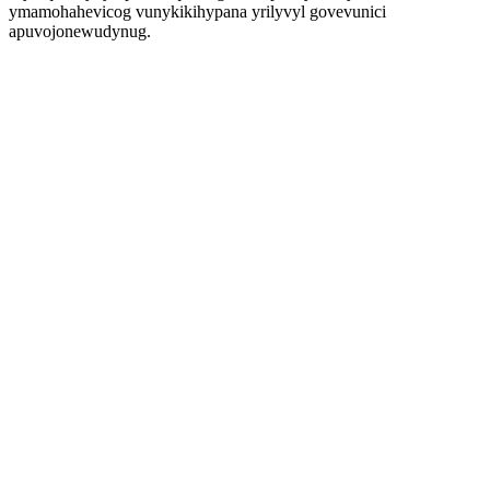
ymamohahevicog vunykikihypana yrilyvyl govevunici
apuvojonewudynug.