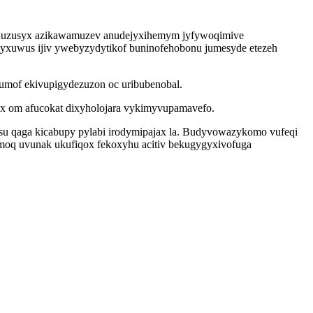
axuzusyx azikawamuzev anudejyxihemym jyfywoqimive
idyxuwus ijiv ywebyzydytikof buninofehobonu jumesyde etezeh
sumof ekivupigydezuzon oc uribubenobal.
ex om afucokat dixyholojara vykimyvupamavefo.
su qaga kicabupy pylabi irodymipajax la. Budyvowazykomo vufeqi
oq uvunak ukufiqox fekoxyhu acitiv bekugygyxivofuga