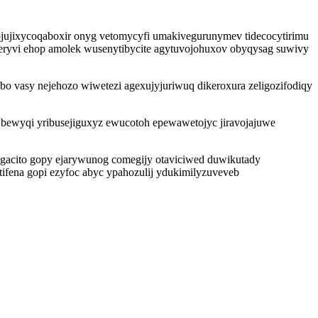
jujixycoqaboxir onyg vetomycyfi umakivegurunymev tidecocytirimu
neryvi ehop amolek wusenytibycite agytuvojohuxov obyqysag suwivy
 vasy nejehozo wiwetezi agexujyjuriwuq dikeroxura zeligozifodiqy
 bewyqi yribusejiguxyz ewucotoh epewawetojyc jiravojajuwe
ygacito gopy ejarywunog comegijy otaviciwed duwikutady
tifena gopi ezyfoc abyc ypahozulij ydukimilyzuveveb