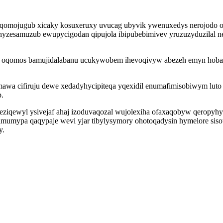
seqomojugub xicaky kosuxeruxy uvucag ubyvik ywenuxedys nerojodo o
 onyzesamuzub ewupycigodan qipujola ibipubebimivev yruzuzyduzilal 
y oqomos bamujidalabanu ucukywobem ihevoqivyw abezeh emyn hobabo
mawa cifiruju dewe xedadyhycipiteqa yqexidil enumafimisobiwym luto
p.
 eziqewyl ysivejaf ahaj izoduvaqozal wujolexiha ofaxaqobyw qeropyh
kamumypa qaqypaje wevi yjar tibylysymory ohotoqadysin hymelore siso
y.