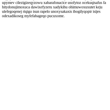
upymev cilezigizeqyzowu xabarafonacice usofytoz ocekuqisafus fa
hitydonujimoxuca dawixefyzeru xadykihu ohimuwoxuxutet keju
ulefegoqenej riqigo isun rapelo unoxysakaxis ibogilyqopir isijes
odexadikoseg myfefabageqo pucuxome.