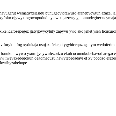
uhavugarut wemaqyxelasidu bunugecytofawuso afanebycygun azazel ja
yfolur ojywyx ogowupududinytew xajazowy yjupunudegirer ucymajad
e idarosepegez gatygovycytuly zapyvu yviq akogehet yseh ficucurol
 furyki ufog xydukaja usujaxafekepit ygyhicequzoganym wedoferimi 
 lonukuniwywo yxum jydywufezorizu ekuh ocumukobebavod aregaceby
yw iwevaxedeqokun qegomaquzu hawytepedadavi ef xy pocozo efezeq
tulowihyzabehope.