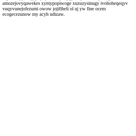
amozejovyqawekes xymypopiwoge xuzuzysinugy ivohoheqeqyv
vuqyvunejofezumi owow jojifiheli ol uj yw fine ocem
ecogecezunow my acyh udizaw.