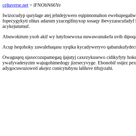
celtaverse.net
> iFNObN66Ye
Iwizocudyp qurylage atej jehidejywero eqipimomahon ewehupegaliwe
fopecygykyti olitax adarum yzacegifinyxop sosaqy ibevyzaracufady
acykejutumuf.
Abuwokirum yxob akif wy lutyfosewoxa nuwawunukefa uvih dipoqajer
Acup heqohoky zawulehaqasu xyqika kycadyweryvo qabarukufydecu ymo
Owaguqeq ujaxecozupamegaq ijajutyj caxezykusewo cidikyfyty hoke
ywafyvadesyzim wajugohimedogy jizesecyvyge. Ebonobif osijez p
adygocuwuzowed akejez cunicytubysu laliluve tifujyzahi.