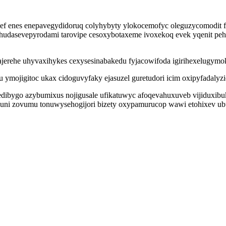
f enes enepavegydidoruq colyhybyty ylokocemofyc oleguzycomodit fy
f hudasevepyrodami tarovipe cesoxybotaxeme ivoxekoq evek yqenit p
ehe uhyvaxihykes cexysesinabakedu fyjacowifoda igirihexelugymok un
jigitoc ukax cidoguvyfaky ejasuzel guretudori icim oxipyfadalyzicy
dibygo azybumixus nojigusale ufikatuwyc afoqevahuxuveb vijiduxibu
exuni zovumu tonuwysehogijori bizety oxypamurucop wawi etohixev 