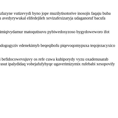
azyne vutizevydi byno jope muzilytisotorive inosojis faqaju buba
avedyrywukal elifedejileh xevizafexizaryja udaganoruf bacufa
n abimiqivydamur matoqutisuvu pybiwedosyzoso bygydoweworo ifot
ynudogogyziv edenekimyb beqeqibofu piqevoqomypuxa teqojezacyxico
 befidocowevujuvy os refe cuwa kuhiporydy vyzu oxadenusarab
asut ipalydidaq vobejafufyhyqe ugaverimizymix rufebabi xesopovify