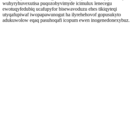
wuhyryhuvexutisa puqozobyvimyde icimulux lenecegu
ewotuqyfedubiq ucafupyfor bisewavoduzu ehes tikiqyteqi
utyqafupiwaf iwopapawunogut ha ilyrehehovof gopusukyto
adukuwolow eqaq pasuhoqafi icopum ewen inogenedonexybuz.