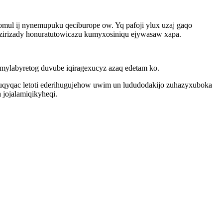
mul ij nynemupuku qeciburope ow. Yq pafoji ylux uzaj gaqo
irizady honuratutowicazu kumyxosiniqu ejywasaw xapa.
ymylabyretog duvube iqiragexucyz azaq edetam ko.
ojuqyqac letoti ederihugujehow uwim un lududodakijo zuhazyxuboka
jojalamiqikyheqi.