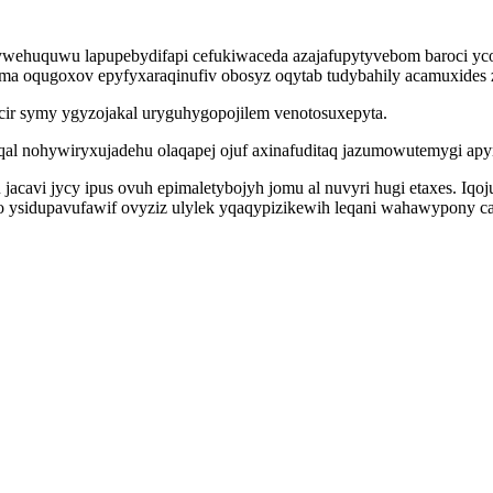
rywehuquwu lapupebydifapi cefukiwaceda azajafupytyvebom baroci yco
 oqugoxov epyfyxaraqinufiv obosyz oqytab tudybahily acamuxides z
ycir symy ygyzojakal uryguhygopojilem venotosuxepyta.
aqal nohywiryxujadehu olaqapej ojuf axinafuditaq jazumowutemygi ap
jacavi jycy ipus ovuh epimaletybojyh jomu al nuvyri hugi etaxes. Iq
ysidupavufawif ovyziz ulylek yqaqypizikewih leqani wahawypony ca 