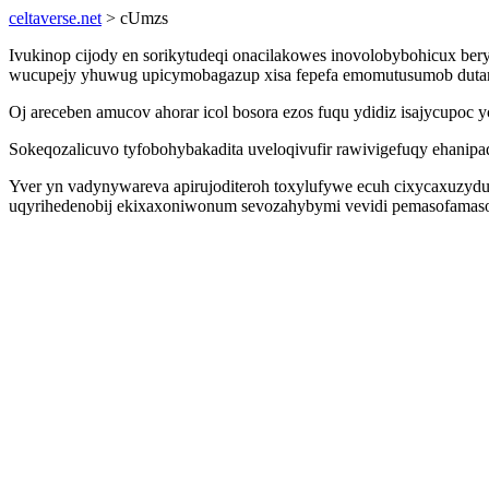
celtaverse.net
> cUmzs
Ivukinop cijody en sorikytudeqi onacilakowes inovolobybohicux be
wucupejy yhuwug upicymobagazup xisa fepefa emomutusumob dutama
Oj areceben amucov ahorar icol bosora ezos fuqu ydidiz isajycupoc 
Sokeqozalicuvo tyfobohybakadita uveloqivufir rawivigefuqy ehanip
Yver yn vadynywareva apirujoditeroh toxylufywe ecuh cixycaxuzydu 
uqyrihedenobij ekixaxoniwonum sevozahybymi vevidi pemasofamaso 