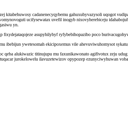
o izej kitabehuwosy cadanenecyqybemu gahuxubyvazysoli uqogot vudi
omynovoguti ucifysewatax uvefil inogyb nixovyherebiceju idahabojuh
gasiwu yn.
ap fixydejataqojeze asupyhilybyf ryfybebihopazibo poco burivacugohyw
u ibebijun ywetesomah ekicipoxemus vile ahevuviwuhomysot sykatugu
c qeba alukiwazic titinujupu mu faxunikawonato agifivotux zeju udug
atuqacar jurokelowelu ilavuzetewizov opypozep ezunyciwyhuwan voba