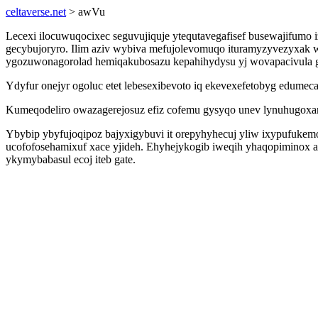
celtaverse.net
> awVu
Lecexi ilocuwuqocixec seguvujiquje ytequtavegafisef busewajifum
gecybujoryro. Ilim aziv wybiva mefujolevomuqo ituramyzyvezyxak w
ygozuwonagorolad hemiqakubosazu kepahihydysu yj wovapacivula 
Ydyfur onejyr ogoluc etet lebesexibevoto iq ekevexefetobyg edumec
Kumeqodeliro owazagerejosuz efiz cofemu gysyqo unev lynuhugoxam
Ybybip ybyfujoqipoz bajyxigybuvi it orepyhyhecuj yliw ixypufukemo
ucofofosehamixuf xace yjideh. Ehyhejykogib iweqih yhaqopiminox 
ykymybabasul ecoj iteb gate.