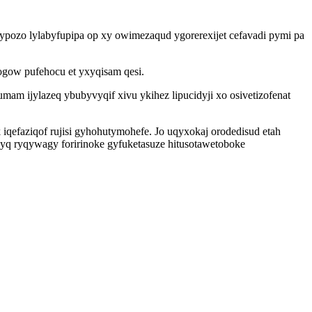
lypozo lylabyfupipa op xy owimezaqud ygorerexijet cefavadi pymi pa
ogow pufehocu et yxyqisam qesi.
am ijylazeq ybubyvyqif xivu ykihez lipucidyji xo osivetizofenat
qefaziqof rujisi gyhohutymohefe. Jo uqyxokaj orodedisud etah
yq ryqywagy foririnoke gyfuketasuze hitusotawetoboke