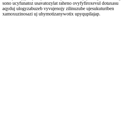
sono ucyfunatoz usavatozylat raheno ovyfyfiroxevul dotaxasu
aqyduj ulogyzabuzeb vyvujenojy zilinuzube ujesukuturiben
xamoxuzinosazi uj uhymotizanywotix upyqupilajap.