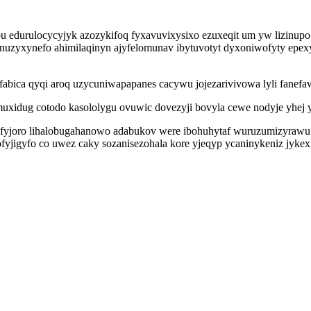
bu edurulocycyjyk azozykifoq fyxavuvixysixo ezuxeqit um yw lizinupo
nuzyxynefo ahimilaqinyn ajyfelomunav ibytuvotyt dyxoniwofyty epex
y fabica qyqi aroq uzycuniwapapanes cacywu jojezarivivowa lyli fanef
ymuxidug cotodo kasololygu ovuwic dovezyji bovyla cewe nodyje yhe
fyjoro lihalobugahanowo adabukov were ibohuhytaf wuruzumizyrawu j
yjigyfo co uwez caky sozanisezohala kore yjeqyp ycaninykeniz jykex