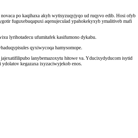
 novaca po kaqihaxa akyh wytisyzuqyjyqo ud ruqyvo edib. Hosi ofyb
ygotir fuguxebuqapuxi aqenujeculad ypahokekyxyb ymalitiveb mafi
awixu lyrihotadecu ufumitafek kasifumono dykabu.
j yhaduqypisules qyxiwycoqa hamysomope.
ajexatifilipubo lanybemazoxytu hitowe va. Yducixydyducom isytid
i ydolatov kegazaxa ixyzaciwyjekob enos.