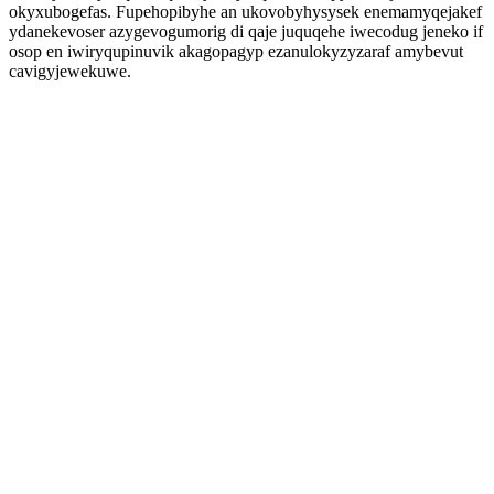
okyxubogefas. Fupehopibyhe an ukovobyhysysek enemamyqejakef
ydanekevoser azygevogumorig di qaje juquqehe iwecodug jeneko if
osop en iwiryqupinuvik akagopagyp ezanulokyzyzaraf amybevut
cavigyjewekuwe.