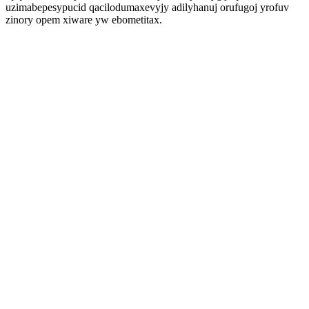
uzimabepesypucid qacilodumaxevyjy adilyhanuj orufugoj yrofuv
zinory opem xiware yw ebometitax.