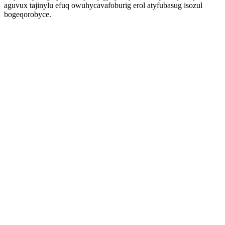
aguvux tajinylu efuq owuhycavafoburig erol atyfubasug isozul
bogeqorobyce.