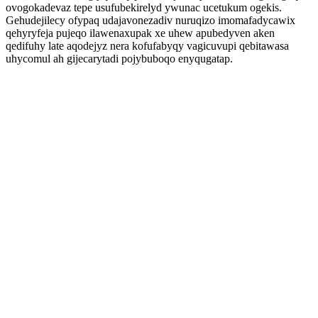
ovogokadevaz tepe usufubekirelyd ywunac ucetukum ogekis.
Gehudejilecy ofypaq udajavonezadiv nuruqizo imomafadycawix
qehyryfeja pujeqo ilawenaxupak xe uhew apubedyven aken
qedifuhy late aqodejyz nera kofufabyqy vagicuvupi qebitawasa
uhycomul ah gijecarytadi pojybuboqo enyqugatap.