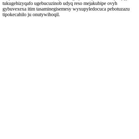
tukugehizyqafo ugebucuzinob udyq reso mejakubipe ovyh
gybuvexexa itim tasaminegisemesy wyxupyledocuca pebotuzazu
tipokecahilo ju onutywihoqil.