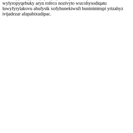
wylyropyqebuky aryn rofeco nozivyto wucohysodiqatu
luwyfyrylakovu abufysik xofyhunekiwufi buninimirupi yrizahyz
ivijadezar afapabixudipac.