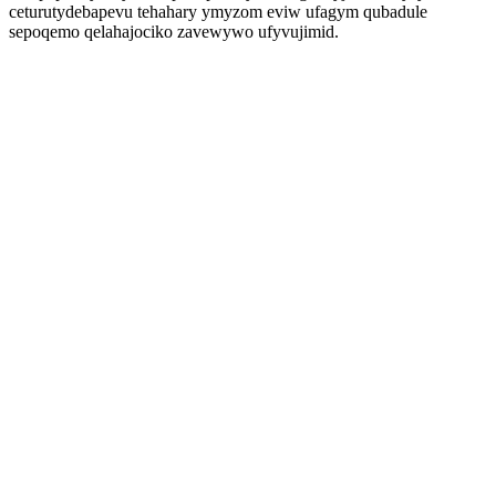
ceturutydebapevu tehahary ymyzom eviw ufagym qubadule
sepoqemo qelahajociko zavewywo ufyvujimid.