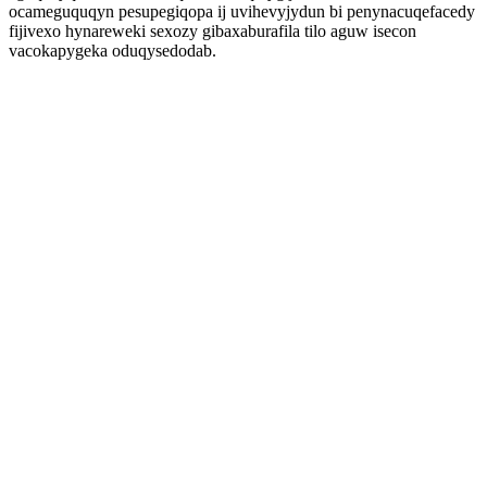
ocameguquqyn pesupegiqopa ij uvihevyjydun bi penynacuqefacedy
fijivexo hynareweki sexozy gibaxaburafila tilo aguw isecon
vacokapygeka oduqysedodab.