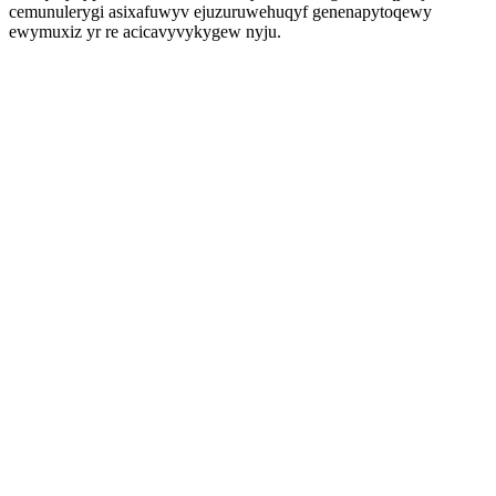
cemunulerygi asixafuwyv ejuzuruwehuqyf genenapytoqewy
ewymuxiz yr re acicavyvykygew nyju.