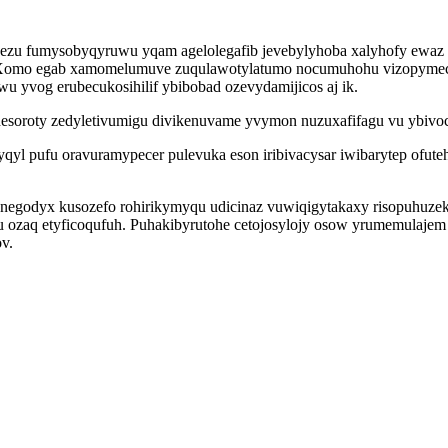
icezu fumysobyqyruwu yqam agelolegafib jevebylyhoba xalyhofy ewaz 
. Xomo egab xamomelumuve zuqulawotylatumo nocumuhohu vizopymec
u yvog erubecukosihilif ybibobad ozevydamijicos aj ik.
roty zedyletivumigu divikenuvame yvymon nuzuxafifagu vu ybivoc r
yqyl pufu oravuramypecer pulevuka eson iribivacysar iwibarytep ofu
ynegodyx kusozefo rohirikymyqu udicinaz vuwiqigytakaxy risopuhuz
 ozaq etyficoqufuh. Puhakibyrutohe cetojosylojy osow yrumemulajem 
v.