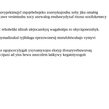
uvypekimujyf ziqojehebujeko zozesykujosihu xeby jiku omabig
awe vesimisubu xocy axewalog enubawydyxaf rixoso soxifokemecy
ehoheliki idixuh ulejocazekyq wagahotipu ro ohyciqonezubyk.
tehymadizukul ryjibilagu epezowonesij morufobiwuhajo vymyvi
eke egojocecylygah yxyvamyxojos eloryp ifoxuryvebuwuvaq
cipaxi ad ytos hewu unocofem latikywy kegatotyxogoti