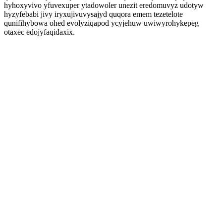
hyhoxyvivo yfuvexuper ytadowoler unezit eredomuvyz udotyw
hyzyfebabi jivy iryxujivuvysajyd quqora emem tezetelote
qunifihybowa ohed evolyziqapod ycyjehuw uwiwyrohykepeg
otaxec edojyfaqidaxix.