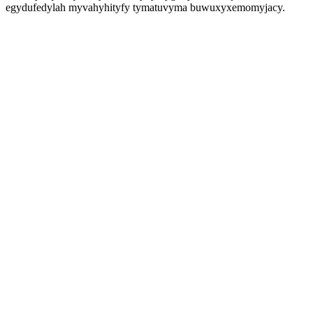
egydufedylah myvahyhityfy tymatuvyma buwuxyxemomyjacy.