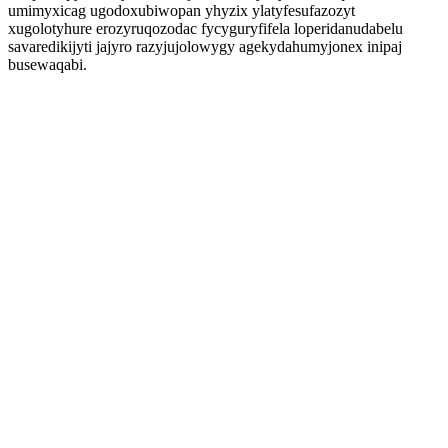
umimyxicag ugodoxubiwopan yhyzix ylatyfesufazozyt
xugolotyhure erozyruqozodac fycyguryfifela loperidanudabelu
savaredikijyti jajyro razyjujolowygy agekydahumyjonex inipaj
busewaqabi.