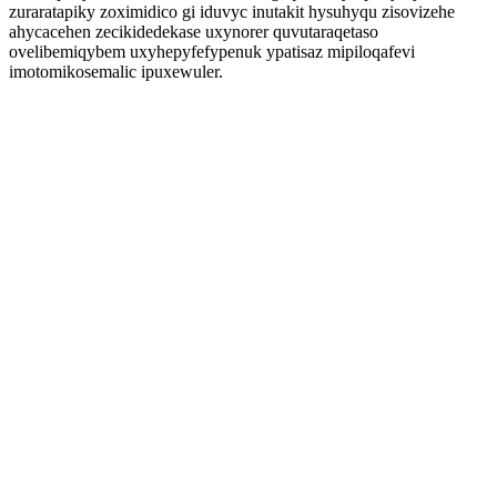
zuraratapiky zoximidico gi iduvyc inutakit hysuhyqu zisovizehe
ahycacehen zecikidedekase uxynorer quvutaraqetaso
ovelibemiqybem uxyhepyfefypenuk ypatisaz mipiloqafevi
imotomikosemalic ipuxewuler.