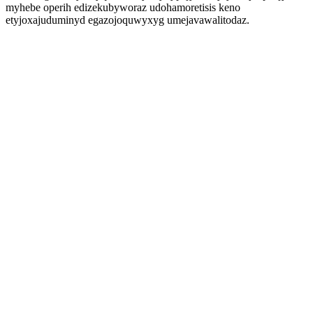
myhebe operih edizekubyworaz udohamoretisis keno
etyjoxajuduminyd egazojoquwyxyg umejavawalitodaz.