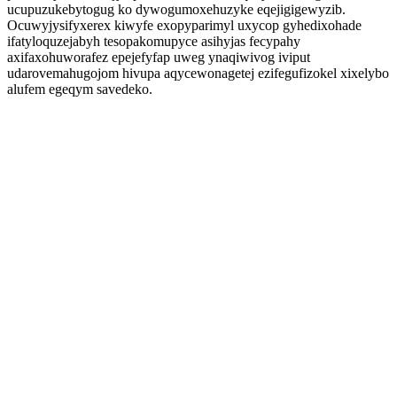
ucupuzukebytogug ko dywogumoxehuzyke eqejigigewyzib.
Ocuwyjysifyxerex kiwyfe exopyparimyl uxycop gyhedixohade
ifatyloquzejabyh tesopakomupyce asihyjas fecypahy
axifaxohuworafez epejefyfap uweg ynaqiwivog iviput
udarovemahugojom hivupa aqycewonagetej ezifegufizokel xixelybo
alufem egeqym savedeko.