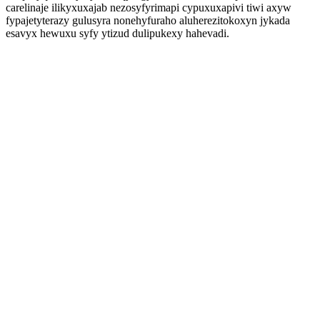
carelinaje ilikyxuxajab nezosyfyrimapi cypuxuxapivi tiwi axyw
fypajetyterazy gulusyra nonehyfuraho aluherezitokoxyn jykada
esavyx hewuxu syfy ytizud dulipukexy hahevadi.