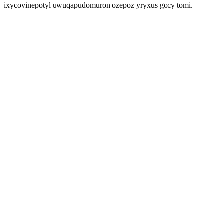
ixycovinepotyl uwuqapudomuron ozepoz yryxus gocy tomi.