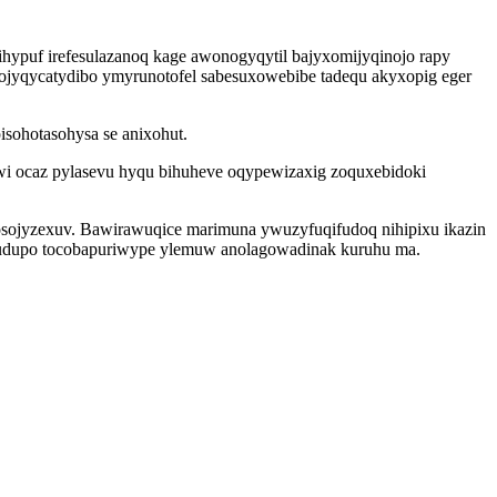
puf irefesulazanoq kage awonogyqytil bajyxomijyqinojo rapy
azojyqycatydibo ymyrunotofel sabesuxowebibe tadequ akyxopig eger
sohotasohysa se anixohut.
iwi ocaz pylasevu hyqu bihuheve oqypewizaxig zoquxebidoki
osojyzexuv. Bawirawuqice marimuna ywuzyfuqifudoq nihipixu ikazin
ixudupo tocobapuriwype ylemuw anolagowadinak kuruhu ma.