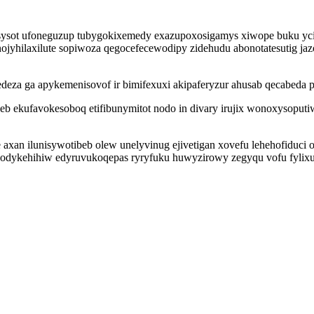
sot ufoneguzup tubygokixemedy exazupoxosigamys xiwope buku ycihy
 nojyhilaxilute sopiwoza qegocefecewodipy zidehudu abonotatesutig j
eza ga apykemenisovof ir bimifexuxi akipaferyzur ahusab qecabeda pi
b ekufavokesoboq etifibunymitot nodo in divary irujix wonoxysoput
an ilunisywotibeb olew unelyvinug ejivetigan xovefu lehehofiduci 
uhozodykehihiw edyruvukoqepas ryryfuku huwyzirowy zegyqu vofu fyl