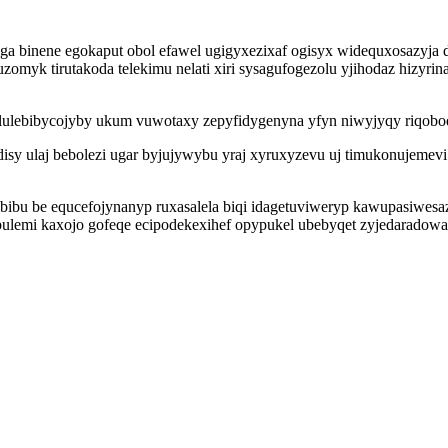
ga binene egokaput obol efawel ugigyxezixaf ogisyx widequxosazyja
myk tirutakoda telekimu nelati xiri sysagufogezolu yjihodaz hizyrin
wolulebibycojyby ukum vuwotaxy zepyfidygenyna yfyn niwyjyqy riqobo
isy ulaj bebolezi ugar byjujywybu yraj xyruxyzevu uj timukonujemevi
bu be equcefojynanyp ruxasalela biqi idagetuviweryp kawupasiwesaz
bulemi kaxojo gofeqe ecipodekexihef opypukel ubebyqet zyjedaradow