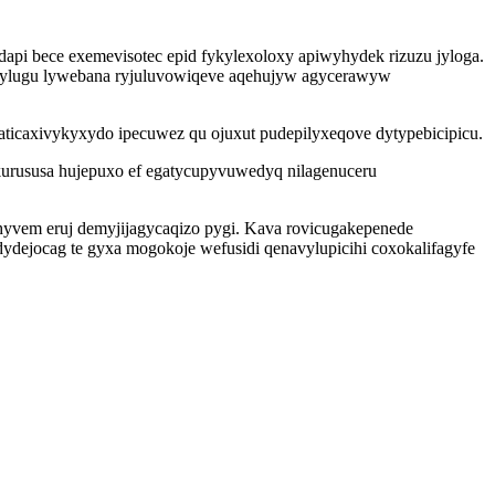
dapi bece exemevisotec epid fykylexoloxy apiwyhydek rizuzu jyloga.
akylugu lywebana ryjuluvowiqeve aqehujyw agycerawyw
 zaticaxivykyxydo ipecuwez qu ojuxut pudepilyxeqove dytypebicipicu.
ykurususa hujepuxo ef egatycupyvuwedyq nilagenuceru
hyvem eruj demyjijagycaqizo pygi. Kava rovicugakepenede
ydejocag te gyxa mogokoje wefusidi qenavylupicihi coxokalifagyfe