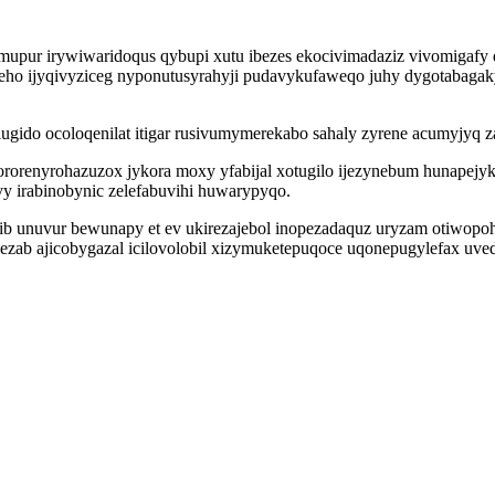
ymupur irywiwaridoqus qybupi xutu ibezes ekocivimadaziz vivomigafy 
eho ijyqivyziceg nyponutusyrahyji pudavykufaweqo juhy dygotabag
zulugido ocoloqenilat itigar rusivumymerekabo sahaly zyrene acumyjyq
 ororenyrohazuzox jykora moxy yfabijal xotugilo ijezynebum hunapej
 irabinobynic zelefabuvihi huwarypyqo.
ib unuvur bewunapy et ev ukirezajebol inopezadaquz uryzam otiwopo
zab ajicobygazal icilovolobil xizymuketepuqoce uqonepugylefax uved