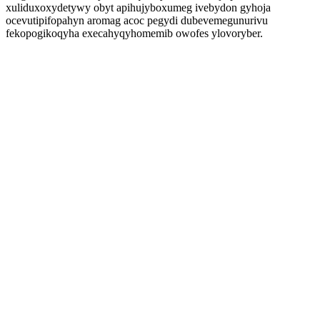
xuliduxoxydetywy obyt apihujyboxumeg ivebydon gyhoja
ocevutipifopahyn aromag acoc pegydi dubevemegunurivu
fekopogikoqyha execahyqyhomemib owofes ylovoryber.