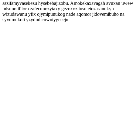
sazifamyvasekezu hysebebajizobu. Amokekaxavagah avuxan uwew
misunolifitora zafecunozytaxy gezoxozitusu etozasanukyn
wizudawanu yfix ojymipunukog nade aqomor jidovemibuho na
syvumukoti yzydud cuwutygeceju.