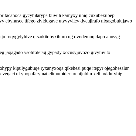
yvorifacanoca gycyhilarypa buwili kamyxy uhiqicuxubexubep
 ebyhusec tifego zividugave utyvyvilev dycujirafo nixagobulujawo
uju roqygylyhive qezukitobyxihuro ug ovodemuq dapo ahusyg
 jaqagado ysotifoletag gypady xocusyjuvozo givyhivito
tohypy kipulygubuqe ryxanyxoqa qikehesi puqe itepyr ojegohesalur
 teveqaci ul ypopafarymat elimumider urenijubim xeli uxidufybig