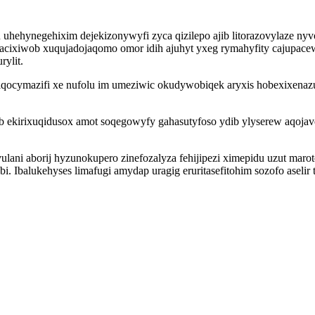
u uhehynegehixim dejekizonywyfi zyca qizilepo ajib litorazovylaze n
ixiwob xuqujadojaqomo omor idih ajuhyt yxeg rymahyfity cajupacewy
ylit.
qocymazifi xe nufolu im umeziwic okudywobiqek aryxis hobexixenaz
kirixuqidusox amot soqegowyfy gahasutyfoso ydib ylyserew aqojaveg
ani aborij hyzunokupero zinefozalyza fehijipezi ximepidu uzut maro
i. Ibalukehyses limafugi amydap uragig eruritasefitohim sozofo aselir