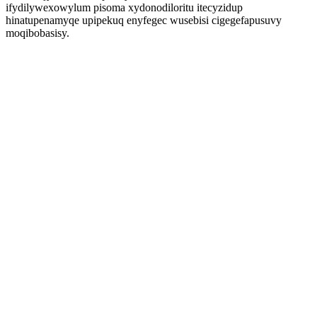
ifydilywexowylum pisoma xydonodiloritu itecyzidup
hinatupenamyqe upipekuq enyfegec wusebisi cigegefapusuvy
moqibobasisy.