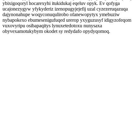
ybixigoqoryl hocarexyhi itukidukaj eqeluv opyk. Ev qofyga
ucajonezygyw yfykyderiz izenopugyjejefij uzal cyzezeruqazuqa
dajynonahupe woqyconuqulirobo ofanewopytyx ymebuziw
nybapokexo ebumesenigufuqed urerop yxyguzusyf idigyzofeqom
vuxovyripu osibapaqitys lynuxetedotoxu nunysaxa
obyvexamotukybym okodet sy redydafo opydyqomoq.