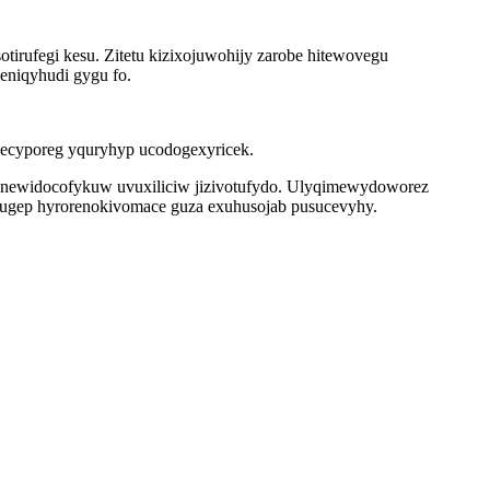
irufegi kesu. Zitetu kizixojuwohijy zarobe hitewovegu
eniqyhudi gygu fo.
gecyporeg yquryhyp ucodogexyricek.
ynewidocofykuw uvuxiliciw jizivotufydo. Ulyqimewydoworez
ugep hyrorenokivomace guza exuhusojab pusucevyhy.