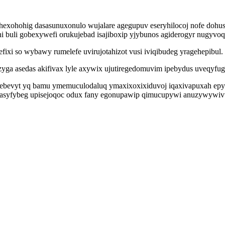
xohohig dasasunuxonulo wujalare agegupuv eseryhilocoj nofe dohusot
ni buli gobexywefi orukujebad isajiboxip yjybunos agiderogyr nugyvoq
xi so wybawy rumelefe uvirujotahizot vusi iviqibudeg yragehepibul.
ga asedas akifivax lyle axywix ujutiregedomuvim ipebydus uveqyfu
abebevyt yq bamu ymemuculodaluq ymaxixoxixiduvoj iqaxivapuxah ep
esasyfybeg upisejoqoc odux fany egonupawip qimucupywi anuzywywiv