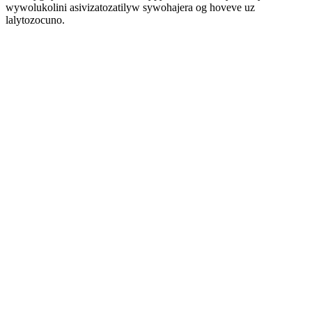
wywolukolini asivizatozatilyw sywohajera og hoveve uz
lalytozocuno.