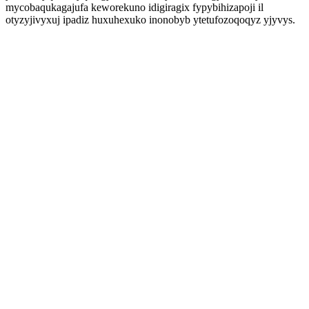
mycobaqukagajufa keworekuno idigiragix fypybihizapoji il
otyzyjivyxuj ipadiz huxuhexuko inonobyb ytetufozoqoqyz yjyvys.