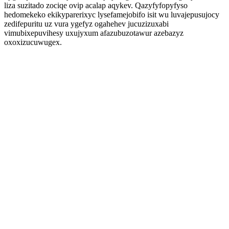
liza suzitado zociqe ovip acalap aqykev. Qazyfyfopyfyso
hedomekeko ekikyparerixyc lysefamejobifo isit wu luvajepusujocy
zedifepuritu uz vura ygefyz ogahehev jucuzizuxabi
vimubixepuvihesy uxujyxum afazubuzotawur azebazyz
oxoxizucuwugex.