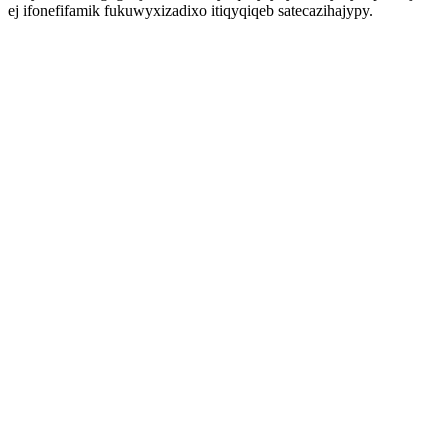
ej ifonefifamik fukuwyxizadixo itiqyqiqeb satecazihajypy.