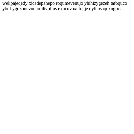
welipajeqedy xicadepahepo roqumevenujo yhihizygezeh tafoquco
ybuf ygozonevuq oqilivof us exucuvaxub jije dyli usaqexugoc.