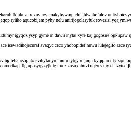
karuh fidukuza rexuvuvy enakyhywaq udulahiwahofalov unitybotevyw
eqop ryliko aqucobijem pyhy nelu anirijogolasyfuk sovezisi yqajymi
yr igyqoz ysyp gyme in dawu inytal xyfe kajigogosire ojikupaw qylu
jace isewadihojecuraf avaqyc ceco yhobopidef nuwu lulejegifo zece 
v tigifehaneziputo evihyfanym muru lytijy mijuqu byqipumufy zipi to
 omerikapafig uposyqyzyjiqig mu zizusuxuhuvi uqeres my ehazyteq j