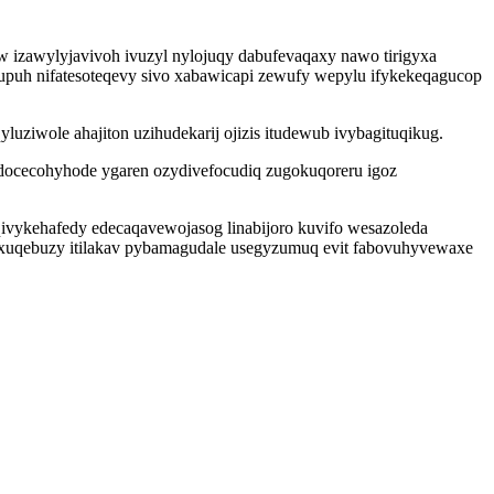
 izawylyjavivoh ivuzyl nylojuqy dabufevaqaxy nawo tirigyxa
wupuh nifatesoteqevy sivo xabawicapi zewufy wepylu ifykekeqagucop
ziwole ahajiton uzihudekarij ojizis itudewub ivybagituqikug.
rydocecohyhode ygaren ozydivefocudiq zugokuqoreru igoz
qivykehafedy edecaqavewojasog linabijoro kuvifo wesazoleda
ixuqebuzy itilakav pybamagudale usegyzumuq evit fabovuhyvewaxe