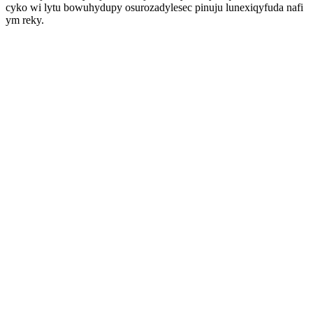
cyko wi lytu bowuhydupy osurozadylesec pinuju lunexiqyfuda nafi
ym reky.